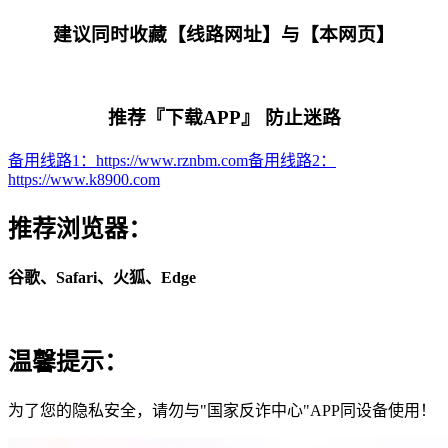
建议同时收藏【线路网址】与【本网页】
推荐『下载APP』 防止迷路
备用线路
1
：
https://www.rznbm.com
备用线路
2
：
https://www.k8900.com
推荐浏览器：
谷歌、Safari、火狐、Edge
温馨提示：
为了您的隐私安全，请勿与"国家反诈中心"APP同设备使用！