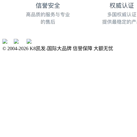
© 2004-
2026
K8凯发-国际大品牌 信誉保障 大额无忧