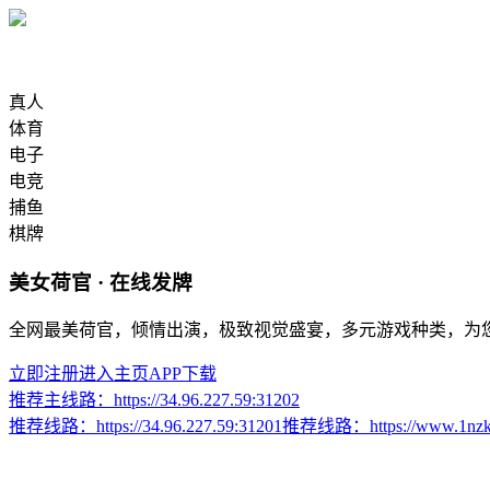
真人
体育
电子
电竞
捕鱼
棋牌
美女荷官 · 在线发牌
全网最美荷官，倾情出演，极致视觉盛宴，多元游戏种类，为
立即注册
进入主页
APP下载
推荐主线路：
https://34.96.227.59:31202
推荐线路：
https://34.96.227.59:31201
推荐线路：
https://www.1nz