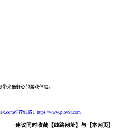
您带来最舒心的游戏体验。
kex.com
推荐线路：
https://www.plov9r.com
建议同时收藏【线路网址】与【本网页】