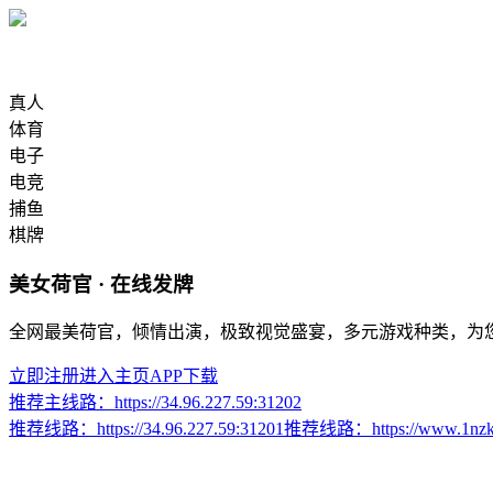
真人
体育
电子
电竞
捕鱼
棋牌
美女荷官 · 在线发牌
全网最美荷官，倾情出演，极致视觉盛宴，多元游戏种类，为
立即注册
进入主页
APP下载
推荐主线路：
https://34.96.227.59:31202
推荐线路：
https://34.96.227.59:31201
推荐线路：
https://www.1nz