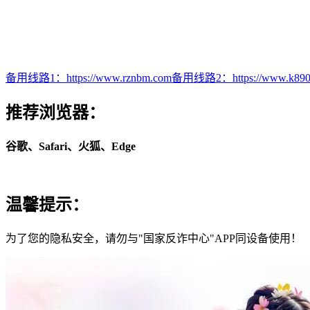
备用线路
1
：
https://www.rznbm.com
备用线路
2
：
https://www.k89
推荐浏览器：
谷歌、Safari、火狐、Edge
温馨提示：
为了您的隐私安全，请勿与"国家反诈中心"APP同设备使用！