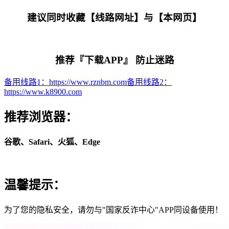
建议同时收藏【线路网址】与【本网页】
推荐『下载APP』 防止迷路
备用线路
1
：
https://www.rznbm.com
备用线路
2
：
https://www.k8900.com
推荐浏览器：
谷歌、Safari、火狐、Edge
温馨提示：
为了您的隐私安全，请勿与"国家反诈中心"APP同设备使用！