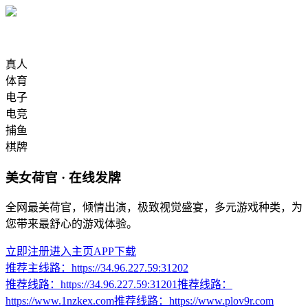
真人
体育
电子
电竞
捕鱼
棋牌
美女荷官 · 在线发牌
全网最美荷官，倾情出演，极致视觉盛宴，多元游戏种类，为
您带来最舒心的游戏体验。
立即注册
进入主页
APP下载
推荐主线路：
https://34.96.227.59:31202
推荐线路：
https://34.96.227.59:31201
推荐线路：
https://www.1nzkex.com
推荐线路：
https://www.plov9r.com