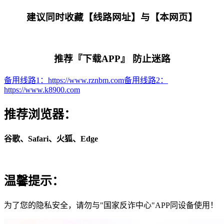
建议同时收藏【线路网址】与【本网页】
推荐『下载APP』 防止迷路
备用线路
1
：
https://www.rznbm.com
备用线路
2
：
https://www.k8900.com
推荐浏览器：
谷歌、Safari、火狐、Edge
温馨提示：
为了您的隐私安全，请勿与"国家反诈中心"APP同设备使用！