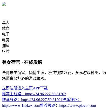
真人
体育
电子
电竞
捕鱼
棋牌
美女荷官 · 在线发牌
全网最美荷官，倾情出演，极致视觉盛宴，多元游戏种类，为
您带来最舒心的游戏体验。
立即注册
进入主页
APP下载
推荐主线路：
https://34.96.227.59:31202
推荐线路：
https://34.96.227.59:31201
推荐线路：
https://www.1nzkex.com
推荐线路：
https://www.plov9r.com