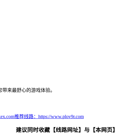
您带来最舒心的游戏体验。
kex.com
推荐线路：
https://www.plov9r.com
建议同时收藏【线路网址】与【本网页】