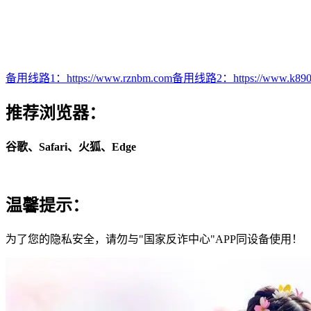
备用线路
1
：
https://www.rznbm.com
备用线路
2
：
https://www.k89
推荐浏览器：
谷歌、Safari、火狐、Edge
温馨提示：
为了您的隐私安全，请勿与"国家反诈中心"APP同设备使用！