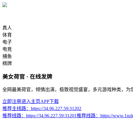
真人
体育
电子
电竞
捕鱼
棋牌
美女荷官 · 在线发牌
全网最美荷官，倾情出演，极致视觉盛宴，多元游戏种类，为
立即注册
进入主页
APP下载
推荐主线路：
https://34.96.227.59:31202
推荐线路：
https://34.96.227.59:31201
推荐线路：
https://www.1nz