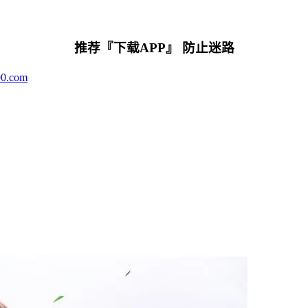
推荐『下载APP』 防止迷路
00.com