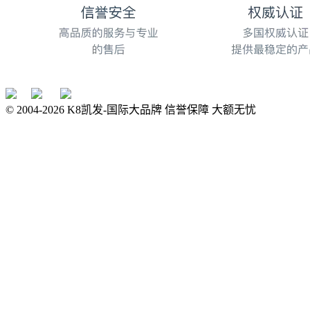
© 2004-
2026
K8凯发-国际大品牌 信誉保障 大额无忧