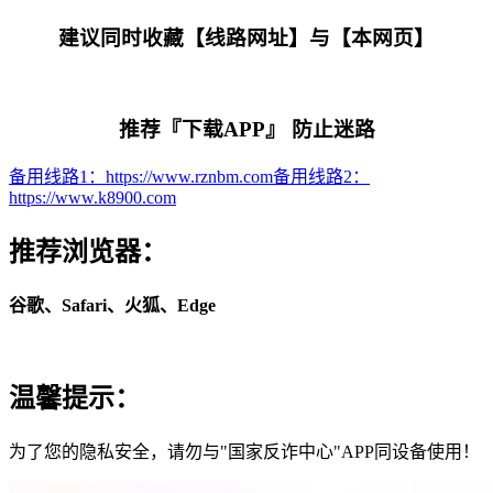
建议同时收藏【线路网址】与【本网页】
推荐『下载APP』 防止迷路
备用线路
1
：
https://www.rznbm.com
备用线路
2
：
https://www.k8900.com
推荐浏览器：
谷歌、Safari、火狐、Edge
温馨提示：
为了您的隐私安全，请勿与"国家反诈中心"APP同设备使用！