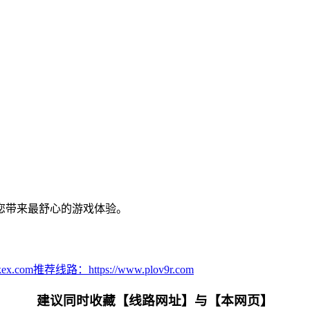
您带来最舒心的游戏体验。
kex.com
推荐线路：
https://www.plov9r.com
建议同时收藏【线路网址】与【本网页】