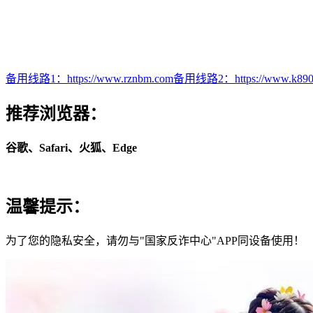
备用线路
1
：
https://www.rznbm.com
备用线路
2
：
https://www.k89
推荐浏览器：
谷歌、Safari、火狐、Edge
温馨提示：
为了您的隐私安全，请勿与"国家反诈中心"APP同设备使用！